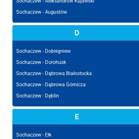
Sochaczew -
Aleksandrów Kujawski
Sochaczew -
Augustów
D
Sochaczew -
Dobiegniew
Sochaczew -
Dorohusk
Sochaczew -
Dąbrowa Białostocka
Sochaczew -
Dąbrowa Górnicza
Sochaczew -
Dęblin
E
Sochaczew -
Ełk