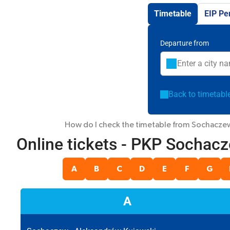
Timetable
EIP Pe
Departure from
Back to timetabl
How do I check the timetable from Sochaczew? E
Online tickets - PKP Sochac
A
B
C
D
E
F
G
A