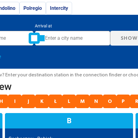
ndolino
Polregio
Intercity
Arrival at
SHOW
e
nter your destination station in the connection finder or choose
zew
H
I
J
K
Ł
L
M
N
O
P
B