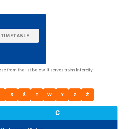
 TIMETABLE
 from the list below. It serves trains
Intercity
R
S
Ś
T
W
Y
Z
Ż
C