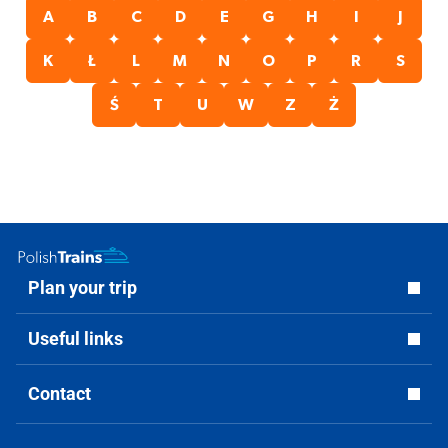
A
B
C
D
E
G
H
I
J
K
Ł
L
M
N
O
P
R
S
Ś
T
U
W
Z
Ż
Plan your trip
Useful links
Contact