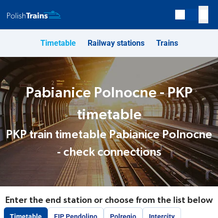
Timetable
Railway stations
Trains
Pabianice Polnocne - PKP
timetable
PKP train timetable Pabianice Polnocne
- check connections
Enter the end station or choose from the list below
Timetable
EIP Pendolino
Polregio
Intercity