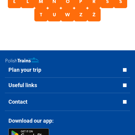
Ł
L
M
N
O
P
R
S
Ś
T
U
W
Z
Ż
Plan your trip
Useful links
Contact
Download our app: