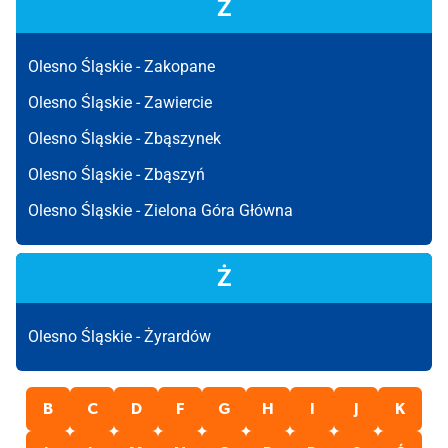
Z
Olesno Śląskie -
Zakopane
Olesno Śląskie -
Zawiercie
Olesno Śląskie -
Zbąszynek
Olesno Śląskie -
Zbąszyń
Olesno Śląskie -
Zielona Góra Główna
Ż
Olesno Śląskie -
Żyrardów
B
C
D
F
G
H
I
J
K