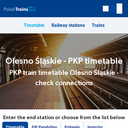
Timetable
Railway stations
Trains
Olesno Śląskie - PKP timetable
PKP train timetable Olesno Śląskie -
check connections
Enter the end station or choose from the list below
Timetable
EIP Pendolino
Polregio
Intercity