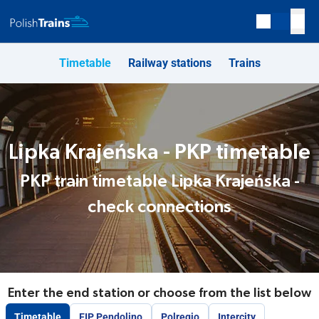
Timetable
Railway stations
Trains
Lipka Krajeńska - PKP timetable
PKP train timetable Lipka Krajeńska -
check connections
Enter the end station or choose from the list below
Timetable
EIP Pendolino
Polregio
Intercity