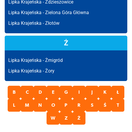
Lipka Krajeńska -
Zdzieszowice
Lipka Krajeńska -
Zielona Góra Główna
Lipka Krajeńska -
Złotów
Ż
Lipka Krajeńska -
Żmigród
Lipka Krajeńska -
Żory
B
C
D
E
G
I
J
K
Ł
L
M
N
O
P
R
S
Ś
T
W
Z
Ż