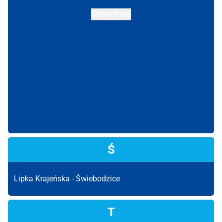
Show more
Ś
Lipka Krajeńska -
Świebodzice
T