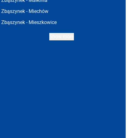
Zbąszynek -
Małkinia
Zbąszynek -
Miechów
Zbąszynek -
Mieszkowice
Show more