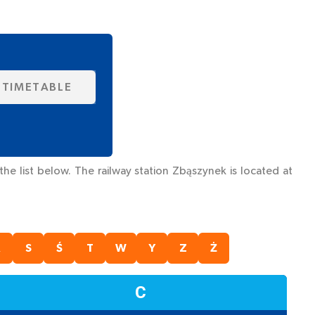
 TIMETABLE
e list below. The railway station Zbąszynek is located at
R
S
Ś
T
W
Y
Z
Ż
C