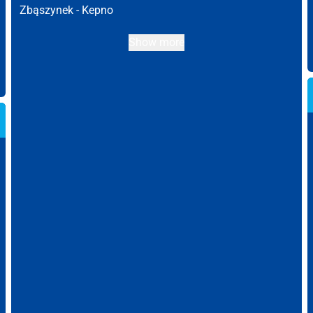
Zbąszynek -
Kepno
Show more