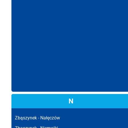
N
Zbąszynek -
Nałęczów