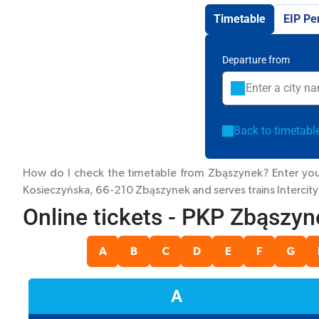
Timetable
EIP Pe
Departure from
Back to timetabl
How do I check the timetable from Zbąszynek? Enter your 
Kosieczyńska, 66-210 Zbąszynek and serves trains
Intercity
Online tickets - PKP Zbąszyn
A
B
C
D
E
F
G
A