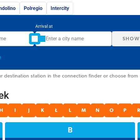
ndolino
Polregio
Intercity
Arrival at
SHOW
e
destination station in the connection finder or choose from th
ek
H
I
J
K
Ł
L
M
N
O
P
B