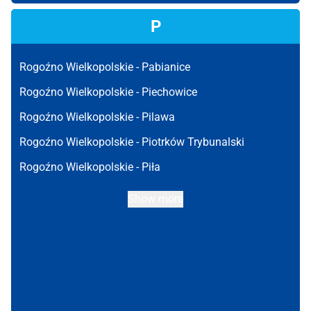
P
Rogoźno Wielkopolskie -
Pabianice
Rogoźno Wielkopolskie -
Piechowice
Rogoźno Wielkopolskie -
Pilawa
Rogoźno Wielkopolskie -
Piotrków Trybunalski
Rogoźno Wielkopolskie -
Piła
Show more