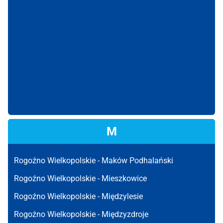
M
Rogoźno Wielkopolskie -
Maków Podhalański
Rogoźno Wielkopolskie -
Mieszkowice
Rogoźno Wielkopolskie -
Międzylesie
Rogoźno Wielkopolskie -
Międzyzdroje