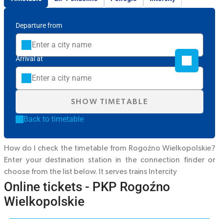
Departure from
Arrival at
SHOW TIMETABLE
Back to timetable
How do I check the timetable from Rogoźno Wielkopolskie?
Enter your destination station in the connection finder or
choose from the list below. It serves trains
Intercity
Online tickets - PKP Rogoźno
Wielkopolskie