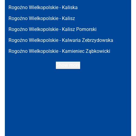
Rogoźno Wielkopolskie -
Kaliska
Rogoźno Wielkopolskie -
Kalisz
Rogoźno Wielkopolskie -
Kalisz Pomorski
Rogoźno Wielkopolskie -
Kalwaria Zebrzydowska
Rogoźno Wielkopolskie -
Kamieniec Ząbkowicki
Show more