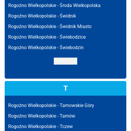
Rogoźno Wielkopolskie -
Środa Wielkopolska
Rogoźno Wielkopolskie -
Świdnik
Rogoźno Wielkopolskie -
Świdnik Miasto
Rogoźno Wielkopolskie -
Świebodzice
Rogoźno Wielkopolskie -
Świebodzin
Show more
T
Rogoźno Wielkopolskie -
Tarnowskie Góry
Rogoźno Wielkopolskie -
Tarnów
Rogoźno Wielkopolskie -
Tczew