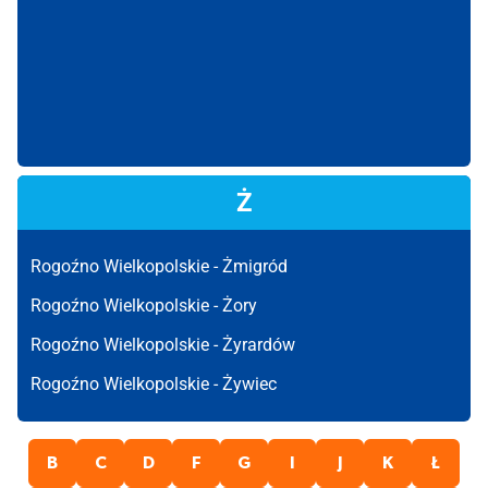
Ż
Rogoźno Wielkopolskie -
Żmigród
Rogoźno Wielkopolskie -
Żory
Rogoźno Wielkopolskie -
Żyrardów
Rogoźno Wielkopolskie -
Żywiec
B
C
D
F
G
I
J
K
Ł