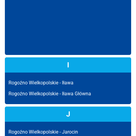
I
Rogoźno Wielkopolskie -
Iława
Rogoźno Wielkopolskie -
Iława Główna
J
Rogoźno Wielkopolskie -
Jarocin