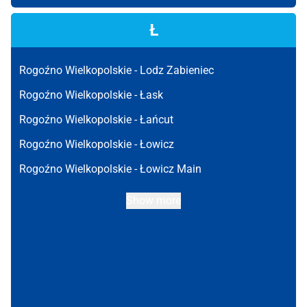
Ł
Rogoźno Wielkopolskie -
Lodz Zabieniec
Rogoźno Wielkopolskie -
Łask
Rogoźno Wielkopolskie -
Łańcut
Rogoźno Wielkopolskie -
Łowicz
Rogoźno Wielkopolskie -
Łowicz Main
Show more