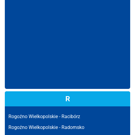
R
Rogoźno Wielkopolskie -
Racibórz
Rogoźno Wielkopolskie -
Radomsko