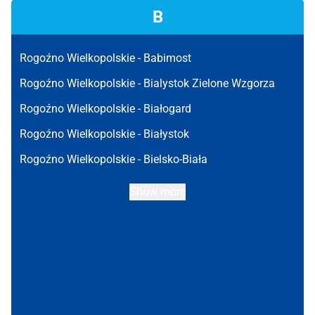
B
Rogoźno Wielkopolskie -
Babimost
Rogoźno Wielkopolskie -
Bialystok Zielone Wzgorza
Rogoźno Wielkopolskie -
Białogard
Rogoźno Wielkopolskie -
Białystok
Rogoźno Wielkopolskie -
Bielsko-Biała
Show more