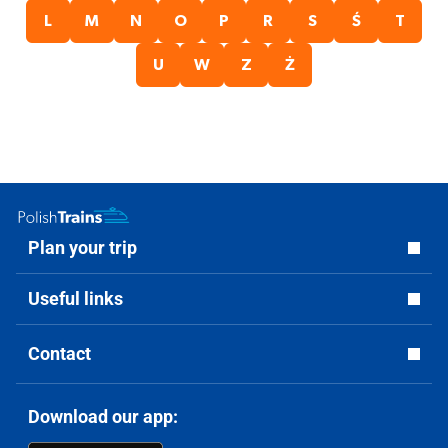
L
M
N
O
P
R
S
Ś
T
U
W
Z
Ż
Plan your trip
Useful links
Contact
Download our app: