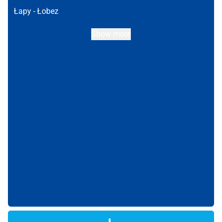
Łapy -
Łobez
Show more