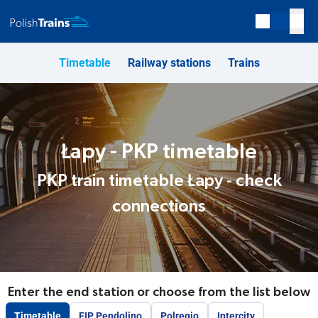
Timetable
Railway stations
Trains
Łapy - PKP timetable
PKP train timetable Łapy - check
connections
Enter the end station or choose from the list below
Timetable
EIP Pendolino
Polregio
Intercity