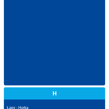
H
Łapy -
Horka