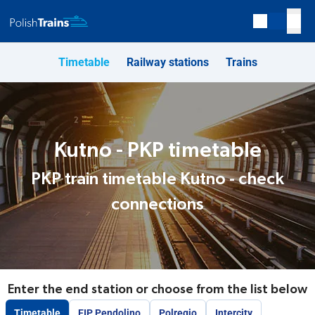
Timetable
Railway stations
Trains
Kutno - PKP timetable
PKP train timetable Kutno - check
connections
Enter the end station or choose from the list below
Timetable
EIP Pendolino
Polregio
Intercity