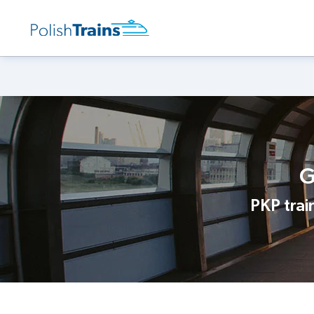
G
PKP trai