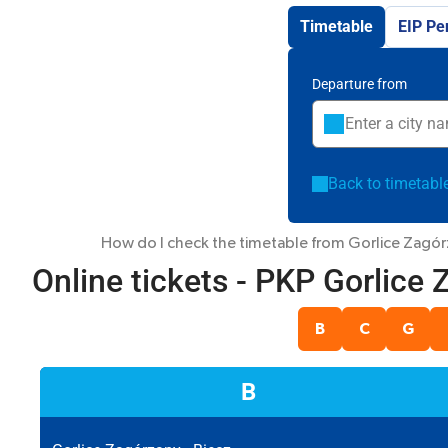
Timetable
EIP Pe
Departure from
Back to timetabl
How do I check the timetable from Gorlice Zagórza
Online tickets - PKP Gorlice
B
C
G
B