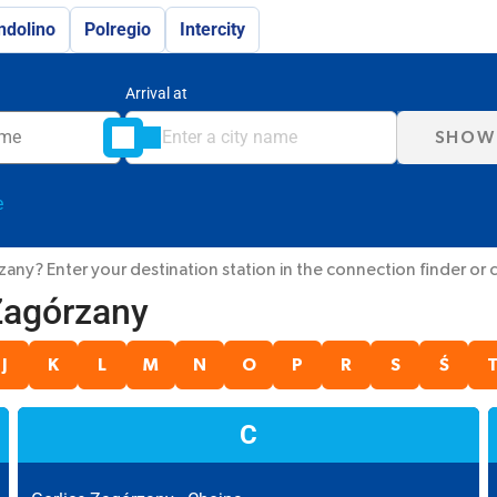
ndolino
Polregio
Intercity
Arrival at
SHOW
e
ny? Enter your destination station in the connection finder or ch
 Zagórzany
J
K
L
M
N
O
P
R
S
Ś
C