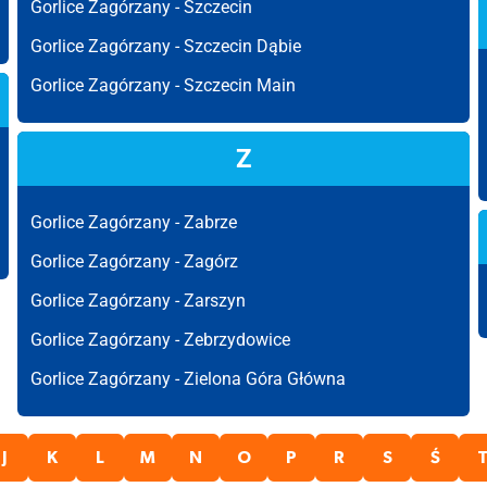
Gorlice Zagórzany -
Szczecin
Gorlice Zagórzany -
Szczecin Dąbie
Gorlice Zagórzany -
Szczecin Main
Z
Gorlice Zagórzany -
Zabrze
Gorlice Zagórzany -
Zagórz
Gorlice Zagórzany -
Zarszyn
Gorlice Zagórzany -
Zebrzydowice
Gorlice Zagórzany -
Zielona Góra Główna
J
K
L
M
N
O
P
R
S
Ś