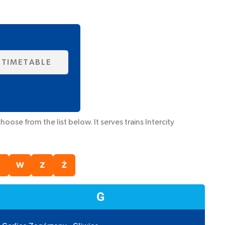
 TIMETABLE
oose from the list below. It serves trains
Intercity
T
W
Z
Ż
G