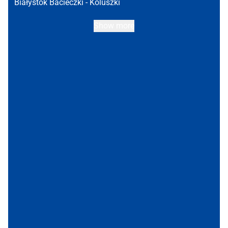
Białystok Bacieczki -
Koluszki
Show more