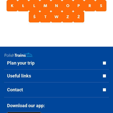
K
Ł
L
M
N
O
P
R
S
Ś
T
W
Z
Ż
Plan your trip
Useful links
Contact
Download our app: