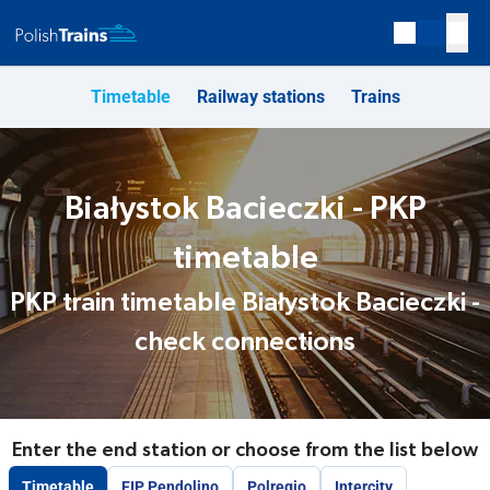
Timetable
Railway stations
Trains
Białystok Bacieczki - PKP
timetable
PKP train timetable Białystok Bacieczki -
check connections
Enter the end station or choose from the list below
Timetable
EIP Pendolino
Polregio
Intercity