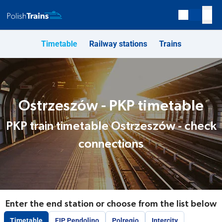
Timetable
Railway stations
Trains
Ostrzeszów - PKP timetable
PKP train timetable Ostrzeszów - check
connections
Enter the end station or choose from the list below
Timetable
EIP Pendolino
Polregio
Intercity