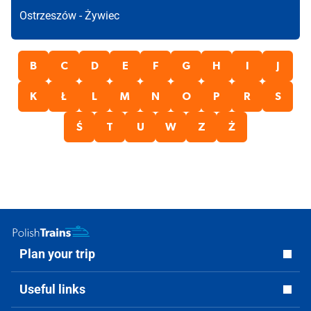
Ostrzeszów -
Żywiec
B
C
D
E
F
G
H
I
J
K
Ł
L
M
N
O
P
R
S
Ś
T
U
W
Z
Ż
Plan your trip
Useful links