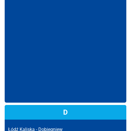
D
Łódź Kaliska -
Dobiegniew