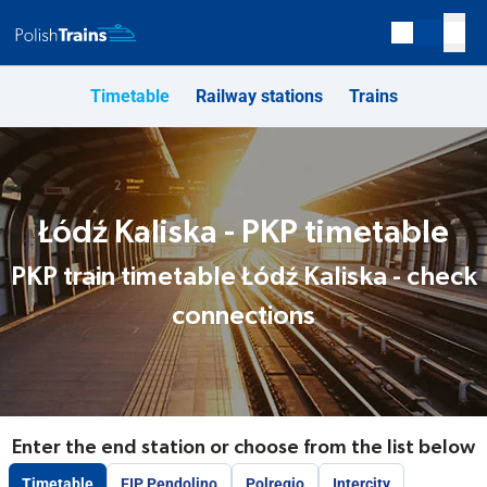
Timetable
Railway stations
Trains
Łódź Kaliska - PKP timetable
PKP train timetable Łódź Kaliska - check
connections
Enter the end station or choose from the list below
Timetable
EIP Pendolino
Polregio
Intercity