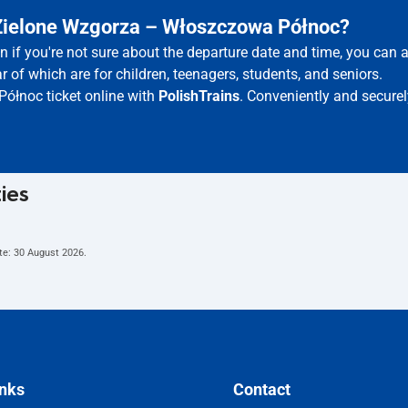
k Zielone Wzgorza – Włoszczowa Północ?
 if you're not sure about the departure date and time, you can
r of which are for children, teenagers, students, and seniors.
ółnoc ticket online with
PolishTrains
. Conveniently and securel
ties
te:
30 August 2026
.
inks
Contact