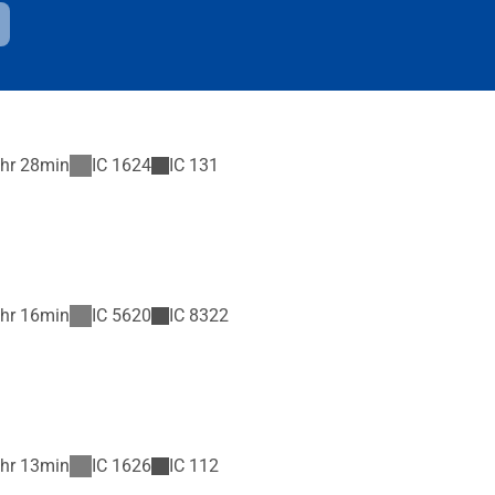
hr 28min
IC
1624
IC
131
hr 16min
IC
5620
IC
8322
hr 13min
IC
1626
IC
112