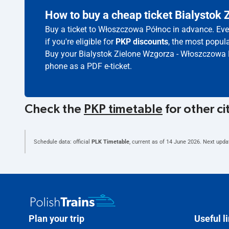
How to buy a cheap ticket Bialysto
Buy a ticket to Włoszczowa Północ in advance. Even
if you're eligible for
PKP discounts
, the most popula
Buy your Bialystok Zielone Wzgorza - Włoszczowa P
phone as a PDF e-ticket.
Check the
PKP timetable
for other ci
Schedule data: official
PLK Timetable
, current as of
14 June 2026
. Next upda
Plan your trip
Useful l