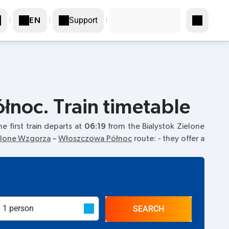
Support
EN
łnoc. Train timetable
he first train departs at
06:19
from the Bialystok Zielone
ielone Wzgorza
–
Włoszczowa Północ
route:
- they offer a
SEARCH