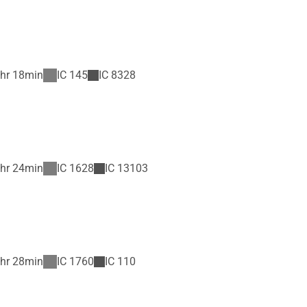
hr 18min
IC
145
IC
8328
hr 24min
IC
1628
IC
13103
hr 28min
IC
1760
IC
110