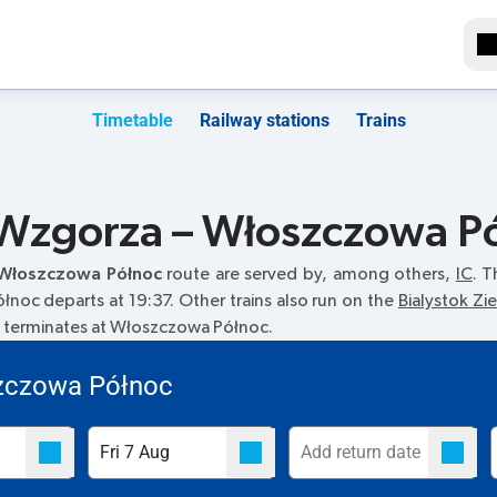
Timetable
Railway stations
Trains
 Wzgorza – Włoszczowa Pó
 Włoszczowa Północ
route are served by, among others,
IC
. T
łnoc departs at 19:37. Other trains also run on the
Bialystok Z
ain terminates at Włoszczowa Północ.
zczowa Północ