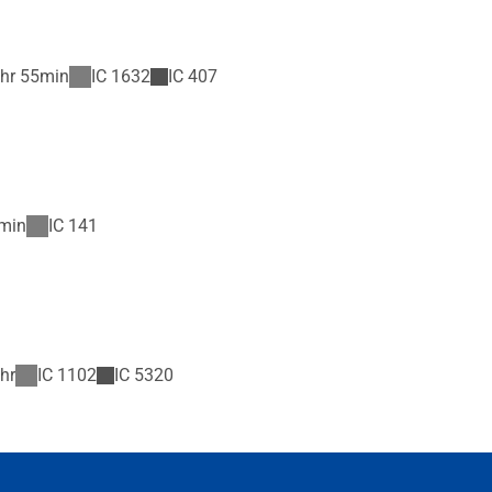
hr 55min
IC
1632
IC
407
min
IC
141
hr
IC
1102
IC
5320